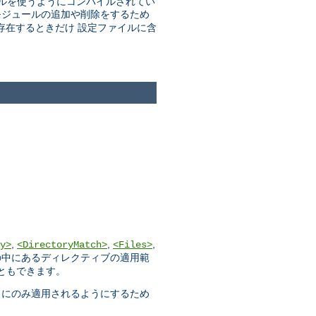
ルを使うようにコンパイルされてい
モジュールの追加や削除をするため
存在するときだけ 設定ファイルに含
,
,
,
y>
<DirectoryMatch>
<Files>
の中にあるディレクティブの適用範
こともできます。
トにのみ適用されるようにするため