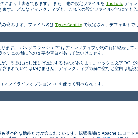
グにより上書きできます。 また、他の設定ファイルを
ディレ
Include
ます。 どんなディレクティブも、これらの設定ファイルどれにでも入れるこ
。
も読み込みます。ファイル名は
で設定され、デフォルトで
TypesConfig
からなります。 バックスラッシュ "\" はディレクティブが次の行に継続し
ラッシュの間に他の文字や空白があってはいけません。
、 引数にはしばしば区別するものがあります。ハッシュ文字 "#" 
が含まれていては
いけません
。ディレクティブの前の空行と空白は無視
コマンドラインオプション
を使って調べられます。
-t
最も基本的な機能だけが含まれています。拡張機能は Apache にロード