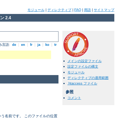
モジュール
|
ディレクティブ
|
FAQ
|
用語
|
サイトマップ
 2.4
み言語:
de
|
en
|
fr
|
ja
|
ko
|
tr
メインの設定ファイル
設定ファイルの構文
モジュール
ディレクティブの適用範囲
.htaccess ファイル
参照
コメント
う名前です。 このファイルの位置