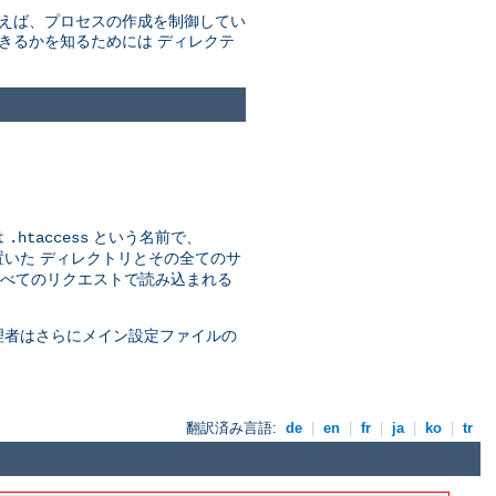
例えば、プロセスの作成を制御してい
きるかを知るためには ディレクテ
は
という名前で、
.htaccess
いた ディレクトリとその全てのサ
べてのリクエストで読み込まれる
理者はさらにメイン設定ファイルの
翻訳済み言語:
de
|
en
|
fr
|
ja
|
ko
|
tr