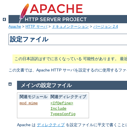
Apache
>
HTTP サーバ
>
ドキュメンテーション
>
バージョン 2.4
設定ファイル
この日本語訳はすでに古くなっている 可能性があります。 最
この文書では、Apache HTTP サーバを設定するのに使用する
メインの設定ファイル
関連モジュール
関連ディレクティブ
mod_mime
<IfDefine>
Include
TypesConfig
Apache は
ディレクティブ
を設定ファイルに平文で書くこと