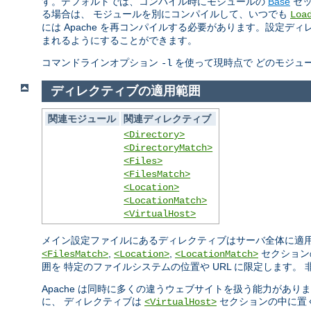
す。デフォルトでは、コンパイル時にモジュールの
Base
セッ
る場合は、 モジュールを別にコンパイルして、いつでも
Loa
には Apache を再コンパイルする必要があります。設定デ
まれるようにすることができます。
コマンドラインオプション
を使って現時点で どのモジュ
-l
ディレクティブの適用範囲
関連モジュール
関連ディレクティブ
<Directory>
<DirectoryMatch>
<Files>
<FilesMatch>
<Location>
<LocationMatch>
<VirtualHost>
メイン設定ファイルにあるディレクティブはサーバ全体に適
,
,
セクション
<FilesMatch>
<Location>
<LocationMatch>
囲を 特定のファイルシステムの位置や URL に限定します
Apache は同時に多くの違うウェブサイトを扱う能力があり
に、 ディレクティブは
セクションの中に置
<VirtualHost>