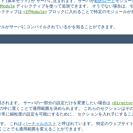
ト (基本セット) が サーバに含まれます。サーバが
動的ロード
モジュー
ディレクティブを使って追加できます。 そうでない場合は、
dModule
ィレクティブは
ブロックに入れることで特定のモジュールが
<IfModule>
ールがサーバにコンパイルされているかを知ることができます。
用されます。 サーバの一部分の設定だけを変更したい場合は
<Director
の中に置くことで適用範囲を決められます。 これらのセクションはそ
。 非常に細粒度の設定を可能にするために、 セクションを入れ子にする
ます。 これは
バーチャルホスト
と呼ばれています。 特定のウェブサイ
くことでも適用範囲を変えることができます。