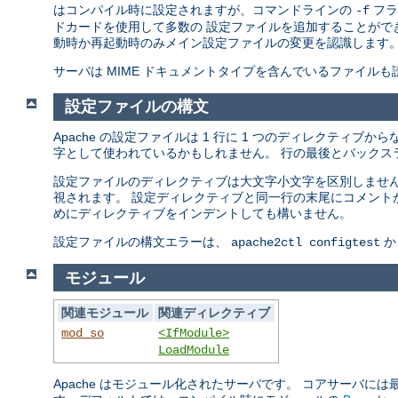
はコンパイル時に設定されますが、コマンドラインの
フラ
-f
ドカードを使用して多数の 設定ファイルを追加することができ
動時か再起動時のみメイン設定ファイルの変更を認識します
サーバは MIME ドキュメントタイプを含んでいるファイル
設定ファイルの構文
Apache の設定ファイルは 1 行に 1 つのディレクティブ
字として使われているかもしれません。 行の最後とバックス
設定ファイルのディレクティブは大文字小文字を区別しませんが
視されます。 設定ディレクティブと同一行の末尾にコメント
めにディレクティブをインデントしても構いません。
設定ファイルの構文エラーは、
か
apache2ctl configtest
モジュール
関連モジュール
関連ディレクティブ
mod_so
<IfModule>
LoadModule
Apache はモジュール化されたサーバです。 コアサーバには