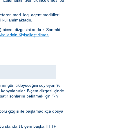
i incelemektir. Günlük incelemesi bu
_referer, mod_log_agent modülleri
 kullanılmaktadır.
) biçem dizgesini andırır. Sonraki
rdilerinin Kişiselleştirilmesi
arını günlükleyeceğini söyleyen %
i kopyalanırlar. Biçem dizgesi içinde
atır sonlarını belirtmek için "
"
\n
bölü çizgisi ile başlamadıkça dosya
. Bu standart biçem başka HTTP