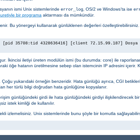
osyanın ismi Unix sistemlerinde
, OS/2 ve Windows’ta ise
error_log
er
uretiyle bir programa
aktarması da mümkündür.
lenir. Bu yönergeyi kullanarak günlüklenen değerleri özelleştirebilirsiniz
] [pid 35708:tid 4328636416] [client 72.15.99.187] Dosya
luşur. İkincisi iletiyi üreten modülün ismi (bu durumda: core) ile raporlana
nraki öğe hatanın üretilmesine sebep olan istemcinin IP adresini içerir. K
r. Çoğu yukarıdaki örneğin benzeridir. Hata günlüğü ayrıca, CGI betikleri
ılan her türlü bilgi doğrudan hata günlüğüne kopyalanır.
işim günlüğündeki girdi ile hata günlüğündeki girdiyi ilişkilendirecek bir g
z istek kimliği de kullanılır.
i izlemelisiniz. Unix sistemlerinde bunu şöyle bir komutla sağlayabilirs