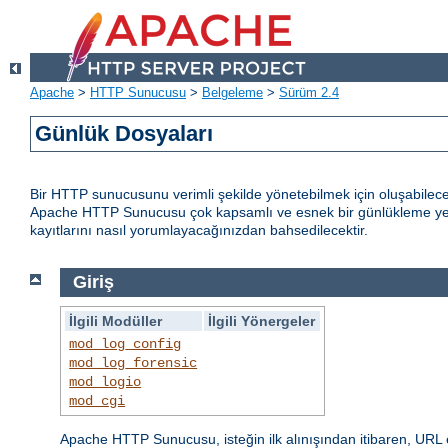
Apache
>
HTTP Sunucusu
>
Belgeleme
>
Sürüm 2.4
Günlük Dosyaları
Bir HTTP sunucusunu verimli şekilde yönetebilmek için oluşabilece
Apache HTTP Sunucusu çok kapsamlı ve esnek bir günlükleme yete
kayıtlarını nasıl yorumlayacağınızdan bahsedilecektir.
Giriş
İlgili Modüller
İlgili Yönergeler
mod_log_config
mod_log_forensic
mod_logio
mod_cgi
Apache HTTP Sunucusu, isteğin ilk alınışından itibaren, URL 