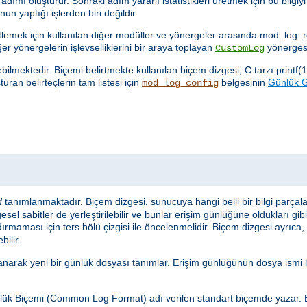
ımı oluşturur. Sonraki adım yararlı istatistikleri üretmek için bu bilgiy
n yaptığı işlerden biri değildir.
netlemek için kullanılan diğer modüller ve yönergeler arasında mod_log
ğer yönergelerin işlevselliklerini bir araya toplayan
yönergesi
CustomLog
lmektedir. Biçemi belirtmekte kullanılan biçem dizgesi, C tarzı printf(1
uran belirteçlerin tam listesi için
belgesinin
Günlük Gi
mod_log_config
d
tanımlanmaktadır. Biçem dizgesi, sunucuya hangi belli bir bilgi parçal
sel sabitler de yerleştirilebilir ve bunlar erişim günlüğüne oldukları gib
ırmaması için ters bölü çizgisi ile öncelenmelidir. Biçem dizgesi ayrıca, s
bilir.
anarak yeni bir günlük dosyası tanımlar. Erişim günlüğünün dosya ismi 
ünlük Biçemi (Common Log Format) adı verilen standart biçemde yazar