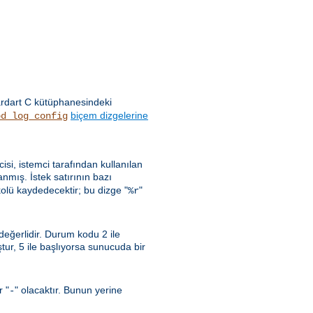
ardart C kütüphanesindeki
biçem dizgelerine
od_log_config
ncisi, istemci tarafından kullanılan
nmış. İstek satırının bazı
kolü kaydedecektir; bu dizge "
"
%r
 değerlidir. Durum kodu 2 ile
uştur, 5 ile başlıyorsa sunucuda bir
r "
" olacaktır. Bunun yerine
-