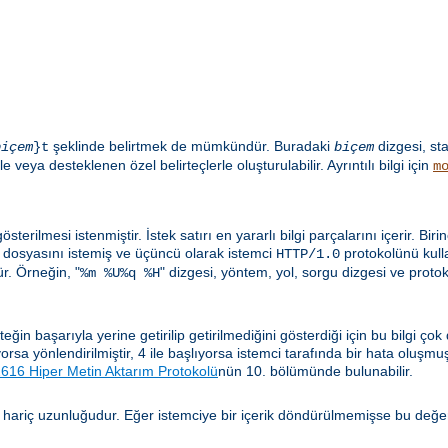
şeklinde belirtmek de mümkündür. Buradaki
dizgesi, st
biçem
}t
biçem
e veya desteklenen özel belirteçlerle oluşturulabilir. Ayrıntılı bilgi için
m
sterilmesi istenmiştir. İstek satırı en yararlı bilgi parçalarını içerir. Biri
dosyasını istemiş ve üçüncü olarak istemci
protokolünü kulla
HTTP/1.0
. Örneğin, "
" dizgesi, yöntem, yol, sorgu dizgesi ve proto
%m %U%q %H
n başarıyla yerine getirilip getirilmediğini gösterdiği için bu bilgi çok
lıyorsa yönlendirilmiştir, 4 ile başlıyorsa istemci tarafında bir hata oluşm
16 Hiper Metin Aktarım Protokolü
nün 10. bölümünde bulunabilir.
 hariç uzunluğudur. Eğer istemciye bir içerik döndürülmemişse bu değe