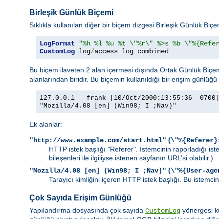
Birleşik Günlük Biçemi
Sıklıkla kullanılan diğer bir biçem dizgesi Birleşik Günlük Biç
LogFormat
"%h %l %u %t \"%r\" %>s %b \"%{Refe
CustomLog
 log
/
access_log combined
Bu biçem ilaveten 2 alan içermesi dışında Ortak Günlük Biçemi 
alanlarından biridir. Bu biçemin kullanıldığı bir erişim günlüğü 
127.0.0.1 - frank [10/Oct/2000:13:55:36 -0700
"Mozilla/4.08 [en] (Win98; I ;Nav)"
Ek alanlar:
(
"http://www.example.com/start.html"
\"%{Referer}
HTTP istek başlığı "Referer". İstemcinin raporladığı is
bileşenleri ile ilgiliyse istenen sayfanın URL’si olabilir.)
(
"Mozilla/4.08 [en] (Win98; I ;Nav)"
\"%{User-age
Tarayıcı kimliğini içeren HTTP istek başlığı. Bu istemcini
Çok Sayıda Erişim Günlüğü
Yapılandırma dosyasında çok sayıda
yönergesi ku
CustomLog