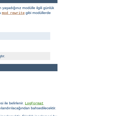
 yaşadığınız modülle ilgili günlük
a
gibi modüllerde
mod_rewrite
tır.
i ile belirlenir.
LogFormat
ılandırılacağından bahsedilecektir.