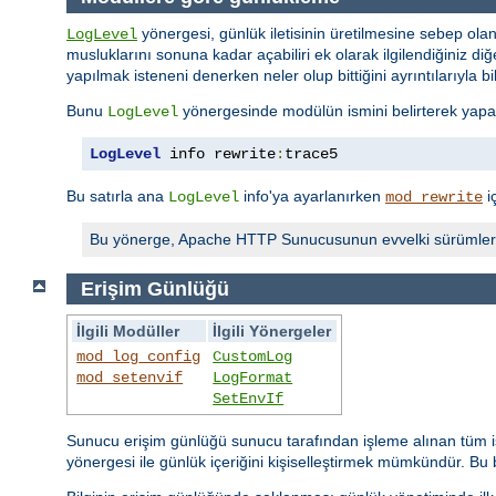
yönergesi, günlük iletisinin üretilmesine sebep olan
LogLevel
musluklarını sonuna kadar açabiliri ek olarak ilgilendiğiniz diğer
yapılmak isteneni denerken neler olup bittiğini ayrıntılarıyla bi
Bunu
yönergesinde modülün ismini belirterek yapabi
LogLevel
LogLevel
 info rewrite
:
trace5
Bu satırla ana
info'ya ayarlanırken
i
LogLevel
mod_rewrite
Bu yönerge, Apache HTTP Sunucusunun evvelki sürümler
Erişim Günlüğü
İlgili Modüller
İlgili Yönergeler
mod_log_config
CustomLog
mod_setenvif
LogFormat
SetEnvIf
Sunucu erişim günlüğü sunucu tarafından işleme alınan tüm is
yönergesi ile günlük içeriğini kişiselleştirmek mümkündür. Bu