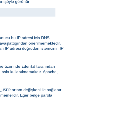
eri şöyle görünür:
nucu bu IP adresi için DNS
avaşlattığından önerilmemektedir.
an IP adresi doğrudan istemcinin IP
ine üzerinde
tarafından
identd
 asla kullanılmamalıdır. Apache,
ortam değişkeni ile sağlanır.
_USER
lmemelidir. Eğer belge parola