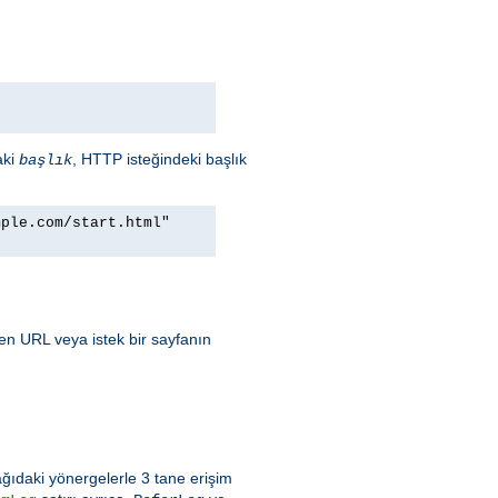
aki
, HTTP isteğindeki başlık
başlık
mple.com/start.html"
ren URL veya istek bir sayfanın
ğıdaki yönergelerle 3 tane erişim