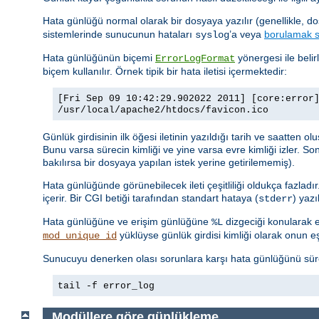
Hata günlüğü normal olarak bir dosyaya yazılır (genellikle, d
sistemlerinde sunucunun hataları
’a veya
borulamak s
syslog
Hata günlüğünün biçemi
yönergesi ile belir
ErrorLogFormat
biçem kullanılır. Örnek tipik bir hata iletisi içermektedir:
[Fri Sep 09 10:42:29.902022 2011] [core:error
/usr/local/apache2/htdocs/favicon.ico
Günlük girdisinin ilk öğesi iletinin yazıldığı tarih ve saatten o
Bunu varsa sürecin kimliği ve yine varsa evre kimliği izler. So
bakılırsa bir dosyaya yapılan istek yerine getirilememiş).
Hata günlüğünde görünebilecek ileti çeşitliliği oldukça fazladı
içerir. Bir CGI betiği tarafından standart hataya (
) yaz
stderr
Hata günlüğüne ve erişim günlüğüne
dizgeciği konularak er
%L
yüklüyse günlük girdisi kimliği olarak onun eşsi
mod_unique_id
Sunucuyu denerken olası sorunlara karşı hata günlüğünü sürekl
tail -f error_log
Modüllere göre günlükleme