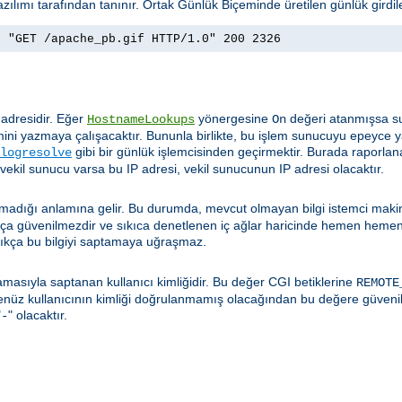
zılımı tarafından tanınır. Ortak Günlük Biçeminde üretilen günlük girdil
] "GET /apache_pb.gif HTTP/1.0" 200 2326
 adresidir. Eğer
yönergesine
değeri atanmışsa su
HostnameLookups
On
ini yazmaya çalışacaktır. Bununla birlikte, bu işlem sunucuyu epeyce y
gibi bir günlük işlemcisinden geçirmektir. Burada raporlan
logresolve
 vekil sunucu varsa bu IP adresi, vekil sunucunun IP adresi olacaktır.
t olmadığı anlamına gelir. Bu durumda, mevcut olmayan bilgi istemci mak
dukça güvenilmezdir ve sıkıca denetlenen iç ağlar haricinde hemen hemen
ıkça bu bilgiyi saptamaya uğraşmaz.
masıyla saptanan kullanıcı kimliğidir. Bu değer CGI betiklerine
REMOTE
henüz kullanıcının kimliği doğrulanmamış olacağından bu değere güveni
"
" olacaktır.
-