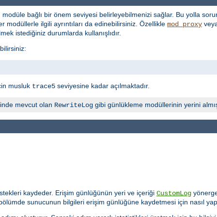
 modüle bağlı bir önem seviyesi belirleyebilmenizi sağlar. Bu yolla sorun
 modüllerle ilgili ayrıntıları da edinebilirsiniz. Özellikle
vey
mod_proxy
lmek istediğiniz durumlarda kullanışlıdır.
lirsiniz:
çin musluk
seviyesine kadar açılmaktadır.
trace5
inde mevcut olan
gibi günlükleme modüllerinin yerini almış
RewriteLog
tekleri kaydeder. Erişim günlüğünün yeri ve içeriği
yönerges
CustomLog
 bölümde sunucunun bilgileri erişim günlüğüne kaydetmesi için nasıl yap