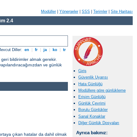
Modüller
|
Yönergeler
|
SSS
|
Terimler
|
Site Haritası
m 2.4
evcut Diller:
en
|
fr
|
ja
|
ko
|
tr
eri bildirimler almak gerekir.
yapılandıracağınızdan ve günlük
Giriş
Güvenlik Uyarısı
Hata Günlüğü
Modüllere göre günlükleme
Erişim Günlüğü
Günlük Çevrimi
Borulu Günlükler
Sanal Konaklar
Diğer Günlük Dosyaları
Ayrıca bakınız:
ortaya çıkan hatalar da dahil olmak