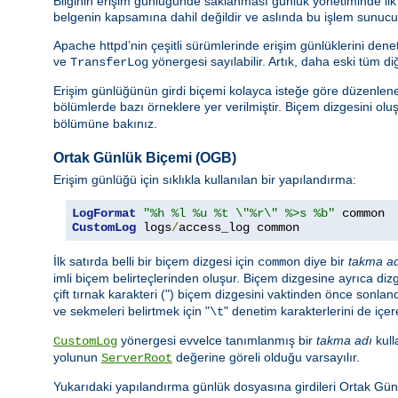
Bilginin erişim günlüğünde saklanması günlük yönetiminde ilk ad
belgenin kapsamına dahil değildir ve aslında bu işlem sunucunu
Apache httpd’nin çeşitli sürümlerinde erişim günlüklerini de
ve
yönergesi sayılabilir. Artık, daha eski tüm di
TransferLog
Erişim günlüğünün girdi biçemi kolayca isteğe göre düzenlenebi
bölümlerde bazı örneklere yer verilmiştir. Biçem dizgesini oluşt
bölümüne bakınız.
Ortak Günlük Biçemi (OGB)
Erişim günlüğü için sıklıkla kullanılan bir yapılandırma:
LogFormat
"%h %l %u %t \"%r\" %>s %b"
CustomLog
 logs
/
access_log common
İlk satırda belli bir biçem dizgesi için
diye bir
takma a
common
imli biçem belirteçlerinden oluşur. Biçem dizgesine ayrıca dizge
çift tırnak karakteri (") biçem dizgesini vaktinden önce sonland
ve sekmeleri belirtmek için "
" denetim karakterlerini de içere
\t
yönergesi evvelce tanımlanmış bir
takma adı
kull
CustomLog
yolunun
değerine göreli olduğu varsayılır.
ServerRoot
Yukarıdaki yapılandırma günlük dosyasına girdileri Ortak G