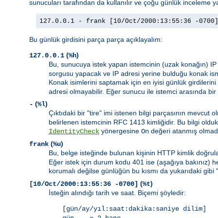
sunucuları tarafından da kullanılır ve çoğu günlük inceleme ya
127.0.0.1 - frank [10/Oct/2000:13:55:36 -0700
Bu günlük girdisini parça parça açıklayalım:
(
)
127.0.0.1
%h
Bu, sunucuya istek yapan istemcinin (uzak konağın) IP
sorgusu yapacak ve IP adresi yerine bulduğu konak ism
Konak isimlerini saptamak için en iyisi günlük girdilerini
adresi olmayabilir. Eğer sunucu ile istemci arasında bir
(
)
-
%l
Çıktıdaki bir "tire" imi istenen bilgi parçasının mevcu
belirlenen istemcinin RFC 1413 kimliğidir. Bu bilgi ol
yönergesine
değeri atanmış olmad
IdentityCheck
On
(
)
frank
%u
Bu, belge isteğinde bulunan kişinin HTTP kimlik doğrula
Eğer istek için durum kodu 401 ise (aşağıya bakınız) 
korumalı değilse günlüğün bu kısmı da yukarıdaki gibi 
(
)
[10/Oct/2000:13:55:36 -0700]
%t
İsteğin alındığı tarih ve saat. Biçemi şöyledir:
[gün/ay/yıl:saat:dakika:saniye dilim]