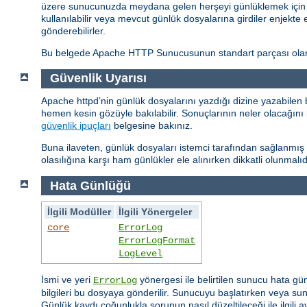
üzere sunucunuzda meydana gelen herşeyi günlüklemek için ço
kullanılabilir veya mevcut günlük dosyalarına girdiler enjekte 
gönderebilirler.
Bu belgede Apache HTTP Sunucusunun standart parçası olan g
Güvenlik Uyarısı
Apache httpd’nin günlük dosyalarını yazdığı dizine yazabilen 
hemen kesin gözüyle bakılabilir. Sonuçlarının neler olacağını 
güvenlik ipuçları
belgesine bakınız.
Buna ilaveten, günlük dosyaları istemci tarafından sağlanmış bi
olasılığına karşı ham günlükler ele alınırken dikkatli olunmalıd
Hata Günlüğü
İlgili Modüller
İlgili Yönergeler
core
ErrorLog
ErrorLogFormat
LogLevel
İsmi ve yeri
yönergesi ile belirtilen sunucu hata gü
ErrorLog
bilgileri bu dosyaya gönderilir. Sunucuyu başlatırken veya sunu
Günlük kaydı çoğunlukla sorunun nasıl düzeltileceği ile ilgili ayr