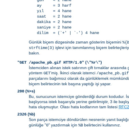
gün = 2 hane
ay = 3 harf
yıl = 4 hane
saat = 2 hane
dakika = 2 hane
saniye = 2 hane
dilim = (`+' | `-') 4 hane
Günlük biçem dizgesinde zaman gösterim biçemini
%{
işlevi için tanımlanmış biçem belirteçleriyl
strftime(3)
bakın.
(
)
"GET /apache_pb.gif HTTP/1.0"
\"%r\"
İstemciden alınan istek satırının çift tırnaklar arasında gö
yöntem
’miş. İkinci olarak istemci
GET
/apache_pb.gif
parçalarını bağımsız olarak da günlüklemek mümkündür
biçem belirtecinin tek başına yaptığı işi yapar.
(
)
200
%>s
Bu, sunucunun istemciye gönderdiği durum kodudur. İsteği
başlıyorsa istek başarıyla yerine getirilmiştir, 3 ile baş
hata oluşmuştur. Olası hata kodlarının tam listesi
RFC26
(
)
2326
%b
Son parça istemciye döndürülen nesnenin yanıt başlığı
günlüğe "
" yazdırmak için
belirtecini kullanınız.
0
%B