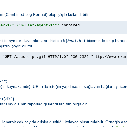
emi (Combined Log Format) olup şöyle kullanılabilir:
rer}i\" \"%{User-agent}i\""
ile aynıdır. İlave alanların ikisi de
biçeminde olup burad
%{
başlık
}i
girdisi şöyle olurdu:
] "GET /apache_pb.gif HTTP/1.0" 200 2326 "http://www.exa
)
i\"
teğin kaynaklandığı URI. (Bu isteğin yapılmasını sağlayan bağlantıyı içe
)
nt}i\"
n tarayıcısının raporladığı kendi tanıtım bilgisidir.
llanarak çok sayıda erişim günlüğü kolayca oluşturulabilir. Örneğin aşa