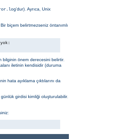
’dur). Ayrıca, Unix
ror.log
. Bir biçem belirtmezseniz öntanımlı
 yok:
n bilginin önem derecesini belirtir.
alanı iletinin kendisidir (duruma
nin hata ayıklama çıktılarını da
ünlük girdisi kimliği oluşturulabilir.
iniz: