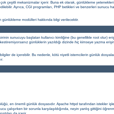
k çeşitli mekanizmalar içerir. Buna ek olarak, günlükleme yetenekleri
edilebilir. Ayrıca, CGI programları, PHP betikleri ve benzerleri sunucu ha
ünlükleme modülleri hakkında bilgi verilecektir.
birinin sunucuyu başlatan kullanıcı kimliğine (bu genellikle root olur) 
kestiremiyorsanız günlüklerin yazıldığı dizinde
hiç kimseye
yazma erişimi
lgiler de içerebilir. Bu nedenle, kötü niyetli istemcilerin günlük dosyala
ır.
nlüğü, en önemli günlük dosyasıdır. Apache httpd tarafından istekler işl
cu çalışırken bir sorunla karşılaşıldığında, neyin yanlış gittiğini öğrenm
ıntıları da içerir.