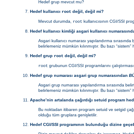
Hedef grup mevcut mu?
Hedef kullanıcı
değil, değil mi?
root
Mevcut durumda,
kullanıcısının CGI/SSI prog
root
Hedef kullanıcı kimliği asgari kullanıcı numarasın
Asgari kullanıcı numarası yapılandırma sırasında be
belirlemeniz mümkün kılınmıştır. Bu bazı “sistem” h
Hedef grup
değil, değil mi?
root
grubunun CGI/SSI programlarını çalıştırmasın
root
Hedef grup numarası asgari grup numarasından
B
Asgari grup numarası yapılandırma sırasında belirt
belirlemeniz mümkün kılınmıştır. Bu bazı “sistem” h
Apache’nin artalanda çağırdığı setuid program hede
Bu noktadan itibaren program setuid ve setgid çağrı
olduğu tüm gruplara genişletilir.
Hedef CGI/SSI programının bulunduğu dizine geçeb