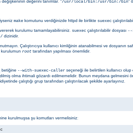
değişkeninin değerini tanımlar. "
" 
/usr/local/bin:/usr/bin:/bin
diyseniz
komutunu verdiğinizde httpd ile birlikte
çalıştırılab
make
suexec
ererek kurulumu tamamlayabilirsiniz.
çalıştırılabilir dosyası
suexec
--
dizinidir.
n/
utmayın. Çalıştırıcıya kullanıcı kimliğinin atanabilmesi ve dosyanın sahib
çin kurulumun
tarafından yapılması önemlidir.
root
betiğine
seçeneği ile belirtilen kullanıcı ol
e
--with-suexec-caller
edilmiş olma ihtimali gözardı edilmemelidir. Bunun meydana gelmesini ö
diyetinde çalıştığı grup tarafından çalıştırılacak şekilde ayarlayınız.
nine kurulmuşsa şu komutları vermelisiniz:
ec