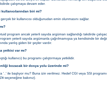
takdirde çalışmaya devam eder.
 kullanıcılarından biri mi?
n gerçek bir kullanıcısı olduğunudan emin olunmasını sağlar.
 mı?
id program ancak yeterli sayıda argüman sağlandığı takdirde çalışaca
rogram yeterli sayıda argümanla çağrılmamışsa ya kendisinde bir değişi
smında yanlış giden bir şeyler vardır.
a yetkisi var mı?
ştığı kullanıcı) bu programı çalıştırmaya yetkilidir.
enliği bozacak bir dosya yolu üzerinde mi?
a '..' ile başlıyor mu? Buna izin verilmez. Hedef CGI veya SSI program
seçeneğine bakınız).
İN