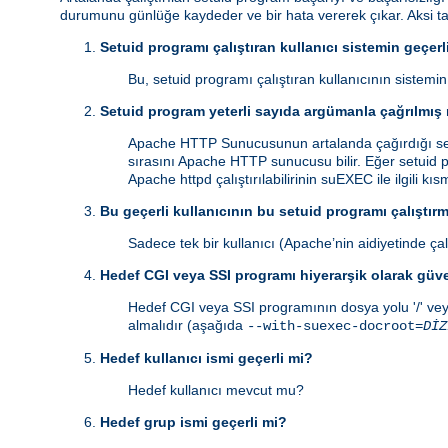
durumunu günlüğe kaydeder ve bir hata vererek çıkar. Aksi 
Setuid programı çalıştıran kullanıcı sistemin geçerli
Bu, setuid programı çalıştıran kullanıcının sistemi
Setuid program yeterli sayıda argümanla çağrılmış
Apache HTTP Sunucusunun artalanda çağırdığı setu
sırasını Apache HTTP sunucusu bilir. Eğer setuid p
Apache httpd çalıştırılabilirinin suEXEC ile ilgili kı
Bu geçerli kullanıcının bu setuid programı çalıştırm
Sadece tek bir kullanıcı (Apache’nin aidiyetinde çalı
Hedef CGI veya SSI programı hiyerarşik olarak güv
Hedef CGI veya SSI programının dosya yolu '/' vey
almalıdır (aşağıda
--with-suexec-docroot=
DİZ
Hedef kullanıcı ismi geçerli mi?
Hedef kullanıcı mevcut mu?
Hedef grup ismi geçerli mi?