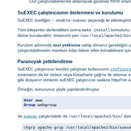
CGI çalıştırılabilirlerine aktarılacak güvenilir
ortam 
PATH
SuEXEC çalıştırıcısının derlenmesi ve kurulumu
SuEXEC özelliğini
seçeneği ile etkinleştir
--enable-suexec
Tüm bileşenler derlendikten sonra
komutunu v
make install
dizine kurulacaktır; öntanımlı yeri
/usr/local/apache2/bi
Kurulum adımında
root yetkisine
sahip olmanız gerektiğini un
çalıştırılabilmesini mümkün kılan bitinin etkin kılınabilmesi i
Paranoyak yetkilendirme
SuEXEC çalıştırıcısı kendini çalıştıran kullanıcının
configur
sınamanın da bir sistem veya kütüphane çağrısı ile istismar 
gibi dosyanın izinlerini suEXEC çalıştırıcısı sadece httpd'nin ai
Örneğin, sunucunuz şöyle yapılandırılmışsa:
User
Group
 webgroup
Ve
çalıştırılabilir de
dizi
suexec
/usr/local/apache2/bin/
chgrp apache-grup /usr/local/apache2/bin/suex