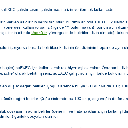
 suEXEC çalıştırıcısını çalıştırmasına izin verilen tek kullanıcıdır.
zin verilen alt dizinin yerini tanımlar. Bu dizin altında suEXEC kullanıcıs
yönergesi kullanıyorsanız ( içinde “*” bulunmayan), bunun aynı dizin
ir
miş dizinin altında
yönergesinde belirtilen dizin olmadığı takdir
UserDir
leri içeriyorsa burada belirtilecek dizinin üst dizininin hepsinde aynı o
n başka) suEXEC için kullanılacak tek hiyerarşi olacaktır. Öntanımlı diz
" olarak belirtmişseniz suEXEC çalıştırıcısı için belge kök dizini "
apache
len en düşük değeri belirler. Çoğu sistemde bu ya 500’dür ya da 100; 100
en düşük değeri belirler. Çoğu sistemde bu 100 olup, seçeneğin de öntanı
ük dosyasının adını belirler (denetim ve hata ayıklama için kullanışlıdı
irtilen) günlük dosyaları dizinidir.