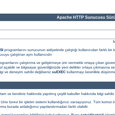
Apache HTTP Sunucusu Sürü
M
SI
programlarını sunucunun aidiyetinde çalıştığı kullanıcıdan farklı bir k
cuyu çalıştıran aynı kullanıcıdır.
ogramlarını çalıştırma ve geliştirmeye izin vermekle ortaya çıkan güvenlik 
l açabilir ve bilgisayar güvenliğinizde yeni delikler ortaya çıkmasına seb
gi ve deneyim sahibi değilseniz
suEXEC
kullanmayı kesinlikle düşünme
m ve kendiniz hakkında yapılmış çeşitli kabuller hakkında bilgi sahibi 
i Unix türevi bir işletim sistemi kullandığınızı varsayıyoruz. Tüm komut 
ma burada anlattığımız yapılandırmadan farklı olabilir.
bazı temel kavramları bildiğinizi kabul ediyoruz. Buna
setuid/setgid
işlemle