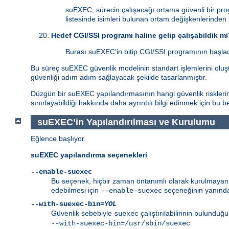
suEXEC, sürecin çalışacağı ortama güvenli bir pro
listesinde isimleri bulunan ortam değişkenlerinden
Hedef CGI/SSI programı haline gelip çalışabildik m
Burası suEXEC’in bitip CGI/SSI programının başladı
Bu süreç suEXEC güvenlik modelinin standart işlemlerini oluştu
güvenliği adım adım sağlayacak şekilde tasarlanmıştır.
Düzgün bir suEXEC yapılandırmasının hangi güvenlik risklerind
sınırlayabildiği hakkında daha ayrıntılı bilgi edinmek için bu 
suEXEC’in Yapılandırılması ve Kurulumu
Eğlence başlıyor.
suEXEC yapılandırma seçenekleri
--enable-suexec
Bu seçenek, hiçbir zaman öntanımlı olarak kurulmayan ve
edebilmesi için
seçeneğinin yanında
--enable-suexec
--with-suexec-bin=
YOL
Güvenlik sebebiyle
çalıştırılabilirinin bulunduğ
suexec
--with-suexec-bin=/usr/sbin/suexec