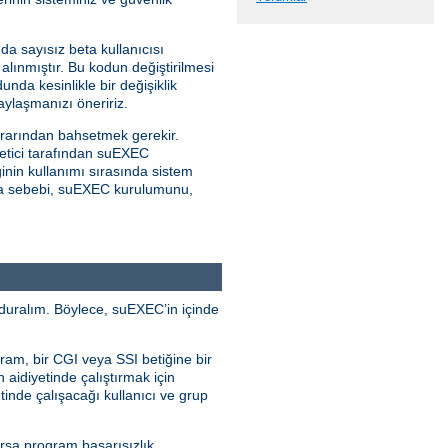
da sayısız beta kullanıcısı
alınmıştır. Bu kodun değiştirilmesi
unda kesinlikle bir değişiklik
ylaşmanızı öneririz.
rarından bahsetmek gerekir.
netici tarafından suEXEC
inin kullanımı sırasında sistem
kılma sebebi, suEXEC kurulumunu,
duralım. Böylece, suEXEC’in içinde
ram, bir CGI veya SSI betiğine bir
n aidiyetinde çalıştırmak için
tinde çalışacağı kullanıcı ve grup
ursa program başarısızlık