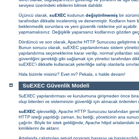
seviyesi üzerindeki etkilerini bilmek dahildir.
Üçüncü olarak,
suEXEC
kodunun
değiştirilmemiş
bir sürümü
tarafından dikkatle incelenmiş ve denenmiştir. Kodların hem ba
beklenmedik sorunlara ve yeni güvenlik risklerine yol açabilir.
yapmamalısınız. Değişiklik yaparsanız kodlarınızı gözden ge
Dördüncü ve son olarak, Apache HTTP Sunucusu geliştirme e
Bunun sonucu olarak, suEXEC yapılandırması sistem yöneticisin
yapılandırma seçeneklerine karar verilip, normal yollardan si
güvenliğini gerektiği gibi sağlamak için yönetici tarafından d
suEXEC’i dikkatle kullanacak yeterliliğe sahip olanlarla sınırl
Hala bizimle misiniz? Evet mi? Pekala, o halde devam!
SuEXEC Güvenlik Modeli
SuEXEC yapılandırması ve kurulumuna girişmeden önce biraz d
olup bitenleri ve sisteminizin güvenliği için alınacak önlemleri d
suEXEC
işlevselliği, Apache HTTP Sunucusu tarafından gerekti
HTTP isteği yapıldığı zaman, bu betiği, yöneticinin ana sunucunu
çağrılır. Böyle bir istek geldiğinde, Apache httpd artalandaki
kimliklerini de aktarır.
Artalanda çalıştırılan setuid program başarıyı ve başarısızlığ