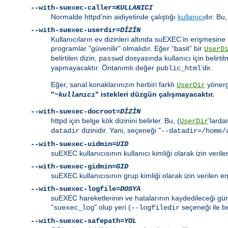
--with-suexec-caller=
KULLANICI
Normalde httpd’nin aidiyetinde çalıştığı
kullanıcı
dır. Bu,
--with-suexec-userdir=
DİZİN
Kullanıcıların ev dizinleri altında suEXEC’in erişmesine i
programlar "güvenilir" olmalıdır. Eğer “basit” bir
UserD
belirtilen dizin,
dosyasında kullanıcı için belirtil
passwd
yapmayacaktır. Öntanımlı değer
’dir.
public_html
Eğer, sanal konaklarınızın herbiri farklı
yönerge
UserDir
"~
" istekleri düzgün çalışmayacaktır.
kullanıcı
--with-suexec-docroot=
DİZİN
httpd için belge kök dizinini belirler. Bu, (
’larda
UserDir
dizinidir. Yani, seçeneği "
datadir
--datadir=/home/
--with-suexec-uidmin=
UID
suEXEC kullanıcısının kullanıcı kimliği olarak izin veri
--with-suexec-gidmin=
GID
suEXEC kullanıcısının grup kimliği olarak izin verilen 
--with-suexec-logfile=
DOSYA
suEXEC hareketlerinin ve hatalarının kaydedileceği günl
"
" olup yeri (
seçeneği ile bel
suexec_log
--logfiledir
--with-suexec-safepath=
YOL