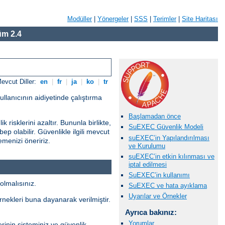
Modüller
|
Yönergeler
|
SSS
|
Terimler
|
Site Haritası
m 2.4
evcut Diller:
en
|
fr
|
ja
|
ko
|
tr
ullanıcının aidiyetinde çalıştırma
Başlamadan önce
risklerini azaltır. Bununla birlikte,
SuEXEC Güvenlik Modeli
ep olabilir. Güvenlikle ilgili mevcut
suEXEC’in Yapılandırılması
menizi öneririz.
ve Kurulumu
suEXEC’in etkin kılınması ve
iptal edilmesi
SuEXEC’in kullanımı
olmalısınız.
SuEXEC ve hata ayıklama
Uyarılar ve Örnekler
örnekleri buna dayanarak verilmiştir.
Ayrıca bakınız:
Yorumlar
rinin sisteminiz ve güvenlik