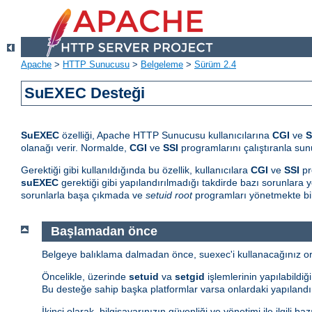
Apache
>
HTTP Sunucusu
>
Belgeleme
>
Sürüm 2.4
SuEXEC Desteği
SuEXEC
özelliği, Apache HTTP Sunucusu kullanıcılarına
CGI
ve
S
olanağı verir. Normalde,
CGI
ve
SSI
programlarını çalıştıranla sunu
Gerektiği gibi kullanıldığında bu özellik, kullanıcılara
CGI
ve
SSI
pr
suEXEC
gerektiği gibi yapılandırılmadığı takdirde bazı sorunlara yo
sorunlarla başa çıkmada ve
setuid root
programları yönetmekte bil
Başlamadan önce
Belgeye balıklama dalmadan önce, suexec'i kullanacağınız orta
Öncelikle, üzerinde
setuid
va
setgid
işlemlerinin yapılabildiğ
Bu desteğe sahip başka platformlar varsa onlardaki yapılandır
İkinci olarak, bilgisayarınızın güvenliği ve yönetimi ile ilgili 