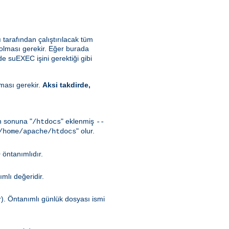
ı tarafından çalıştırılacak tüm
 olması gerekir. Eğer burada
de suEXEC işini gerektiği gibi
lması gerekir.
Aksi takdirde,
in sonuna "
" eklenmiş
/htdocs
--
" olur.
/home/apache/htdocs
 öntanımlıdır.
mlı değeridir.
r). Öntanımlı günlük dosyası ismi