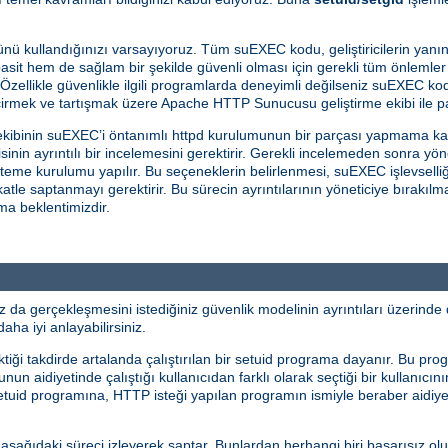
nü kullandığınızı varsayıyoruz. Tüm suEXEC kodu, geliştiricilerin yanın
sit hem de sağlam bir şekilde güvenli olması için gerekli tüm önlemler 
 Özellikle güvenlikle ilgili programlarda deneyimli değilseniz suEXEC kod
çirmek ve tartışmak üzere Apache HTTP Sunucusu geliştirme ekibi ile pa
kibinin suEXEC’i öntanımlı httpd kurulumunun bir parçası yapmama ka
in ayrıntılı bir incelemesini gerektirir. Gerekli incelemeden sonra yö
steme kurulumu yapılır. Bu seçeneklerin belirlenmesi, suEXEC işlevselliğ
ikkatle saptanmayı gerektirir. Bu sürecin ayrıntılarının yöneticiye bıra
ama beklentimizdir.
a gerçekleşmesini istediğiniz güvenlik modelinin ayrıntıları üzerinde 
aha iyi anlayabilirsiniz.
ği takdirde artalanda çalıştırılan bir setuid programa dayanır. Bu prog
n aidiyetinde çalıştığı kullanıcıdan farklı olarak seçtiği bir kullanıcını
 setuid programına, HTTP isteği yapılan programın ismiyle beraber aidiye
ı aşağıdaki süreci izleyerek saptar. Bunlardan herhangi biri başarısız ol