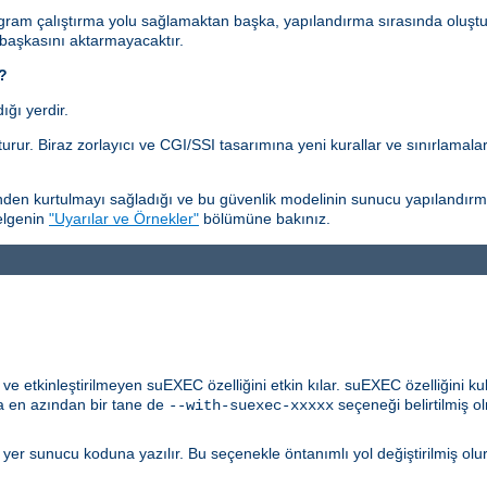
gram çalıştırma yolu sağlamaktan başka, yapılandırma sırasında oluştu
 başkasını aktarmayacaktır.
i?
ğı yerdir.
rur. Biraz zorlayıcı ve CGI/SSI tasarımına yeni kurallar ve sınırlamala
en kurtulmayı sağladığı ve bu güvenlik modelinin sunucu yapılandırmasıy
belgenin
"Uyarılar ve Örnekler"
bölümüne bakınız.
 etkinleştirilmeyen suEXEC özelliğini etkin kılar. suEXEC özelliğini ku
 en azından bir tane de
seçeneği belirtilmiş ol
--with-suexec-xxxxx
u yer sunucu koduna yazılır. Bu seçenekle öntanımlı yol değiştirilmiş olu