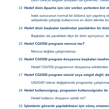
Dizin mevcut değilse dosyaları da içeremez. Hedef
Hedef dizin Apache için izin verilen yerlerden biri 
İstek sunucunun normal bir bölümü için yapılmış ol
aidiyetinde çalıştığı kullanıcının ev dizini altında 
Hedef dizin başkaları tarafından yazılabilen bir dizi
Başkaları da yazabilsin diye bir dizin açmıyoruz; diz
Hedef CGI/SSI programı mevcut mu?
Mevcut değilse çalıştırılamaz.
Hedef CGI/SSI program dosyasına başkaları tarafınd
Hedef CGI/SSI programının dosyasına sahibinden b
Hedef CGI/SSI program setuid veya setgid
değil
, d
UID/GID‘i tekrar değiştirecek programlar çalıştırma
Hedef kullanıcı/grup, programın kullanıcı/grubu ile
Hedef kullanıcı dosyanın sahibi mi?
İşlemlerin güvenle yapılabilmesi için süreç ortamın