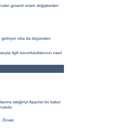
rulan güvenli ortam değişkenleri
r getiriyor olsa da düşünülen
la ilgili sorumluluklarınızı nasıl
llanma isteğinizi Apache’nin kabul
malıdır.
r. Örnek: