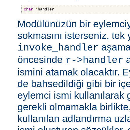
char
*
handler
Modülünüzün bir eylemciy
sokmasını isterseniz, tek 
aşama
invoke_handler
öncesinde
a
r->handler
ismini atamak olacaktır. 
de bahsedildiği gibi bir içe
eylemci ismi kullanılarak 
gerekli olmamakla birlikte,
kullanılan adlandırma uzl
ismi oluşturan sözcükler, 