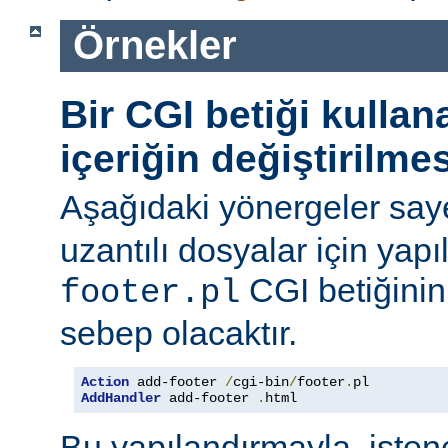
Örnekler
Bir CGI betiği kulla
içeriğin değiştirilmes
Aşağıdaki yönergeler say
uzantılı dosyalar için yapı
CGI betiğinini
footer.pl
sebep olacaktır.
Action
 add-footer 
/
cgi-bin
/
footer
.
AddHandler
 add-footer 
.
html
Bu yapılandırmayla, iste