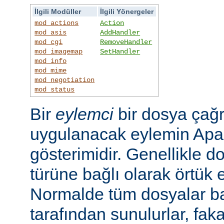
İlgili Modüller
İlgili Yönergeler
mod_actions
Action
mod_asis
AddHandler
mod_cgi
RemoveHandler
mod_imagemap
SetHandler
mod_info
mod_mime
mod_negotiation
mod_status
Bir
eylemci
bir dosya çağr
uygulanacak eylemin Apac
gösterimidir. Genellikle d
türüne bağlı olarak örtük e
Normalde tüm dosyalar b
tarafından sunulurlar, faka