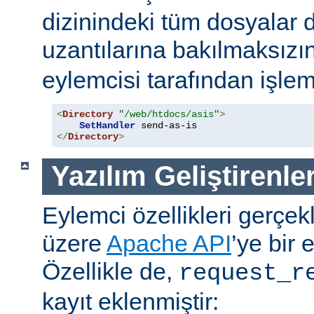
dizinindeki tüm dosyalar 
uzantılarına bakılmaksızı
eylemcisi tarafından işlem
<
Directory
"/web/htdocs/asis"
>
SetHandler
</
Directory
>
Yazılım Geliştirenler
Eylemci özellikleri gerçek
üzere
Apache API
’ye bir 
Özellikle de,
request_r
kayıt eklenmiştir: