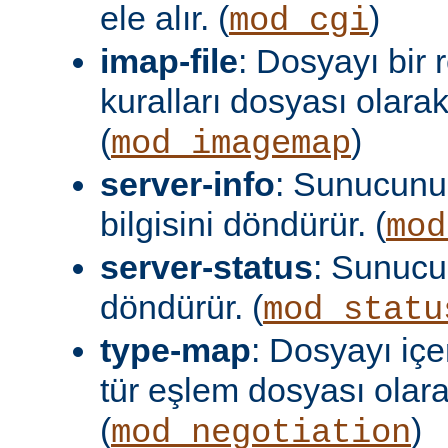
ele alır. (
)
mod_cgi
imap-file
: Dosyayı bir
kuralları dosyası olara
(
)
mod_imagemap
server-info
: Sunucunu
bilgisini döndürür. (
mod
server-status
: Sunuc
döndürür. (
mod_statu
type-map
: Dosyayı içer
tür eşlem dosyası olar
(
)
mod_negotiation