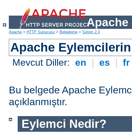
Apache 
Apache
>
HTTP Sunucusu
>
Belgeleme
>
Sürüm 2.4
Apache Eylemcilerin
Mevcut Diller:
en
|
es
|
f
Bu belgede Apache Eylemcil
açıklanmıştır.
Eylemci Nedir?