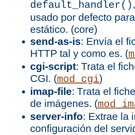
default_handler()
usado por defecto para
estático. (core)
send-as-is
: Envía el 
HTTP tal y como es. (
m
cgi-script
: Trata el fi
CGI. (
)
mod_cgi
imap-file
: Trata el fi
de imágenes. (
mod_im
server-info
: Extrae la
configuración del servid