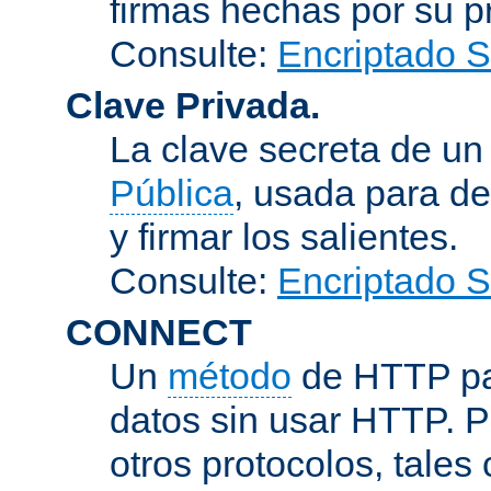
firmas hechas por su pr
Consulte:
Encriptado 
Clave Privada.
La clave secreta de u
Pública
, usada para de
y firmar los salientes.
Consulte:
Encriptado 
CONNECT
Un
método
de HTTP par
datos sin usar HTTP. 
otros protocolos, tales