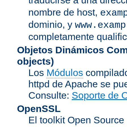
nombre de host,
exam
dominio, y
www.examp
completamente qualifi
Objetos Dinámicos Com
objects)
Los
Módulos
compilado
httpd de Apache se pu
Consulte:
Soporte de 
OpenSSL
El toolkit Open Sourc